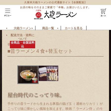
久留米大砲ラーメンの公式通販サイト【全国配送】
お店の味をそのままご家庭で「本物」お届けいたします。
大砲ラーメン
商品一覧
カートを見る
配送方法・送料に
ついて
全商品・全国送料
替玉セット商品
込
■
昔ラーメン４食+替玉セット
屋台時代のこってり味。
手作りの昔ラードから生まれる豚脂の揚げ玉（ 通称カリカリ ）が
こってり味に懐かしい風味を加えます。映画『 ラーメン侍 』のモ