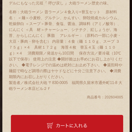
デルにもなった元祖『 呼び戻し 』大砲ラーメン歴史の味。
名称：大砲ラーメン 昔ラーメン４食入り+替玉セット 原材料
名： ＜麺＞小麦粉、グルテン、かんすい、卵殻焼成カルシウム、
乾燥卵白 ＜スープ＞豚骨、食塩、醤油、調味料（アミノ酸等）、
にんにく ＜具 材＞チャーシュー、シナチク、紅しょうが、海
苔、からしにんにく、豚脂 アレルギー：（原料の一部に小麦・
大豆・豚肉・卵を含む） 内容量：４食（麺 １１０ｇ、スープ ３
７５ｇ）×４ 具材１７２ｇ 海苔４枚 替玉４玉（麺 １１０
ｇ）×４ 消費期限／発送から10日間 保存方法／要冷蔵（10℃
以下で保存） 使用上の注意 ◆開封後はお早めにお召し上がりくだ
さい。 ◆電子レンジでの温めは絶対にお止め下さい。 ◆湯煎時や
麺茹で時など調理の際はヤケドなどに十分ご注意下さい。 ◆消費
期限内にお召し上がりください。
製造者／株式会社大砲 〒830-0005 福岡県久留米市通外町11-8 大
砲ラーメン本店ビル２Ｆ
商品番号：
202604005