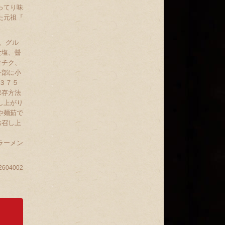
ってり味
た元祖『
、グル
食塩、醤
ナチク、
一部に小
 ３７５
保存方法
し上がり
や麺茹で
お召し上
砲ラーメン
2604002