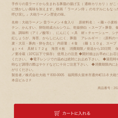
手作りの昔ラードから生まれる豚脂の揚げ玉（ 通称カリカリ ）がこ
に懐かしい風味を加えます。映画『 ラーメン侍 』のモデルにもなっ
呼び戻し 』大砲ラーメン歴史の味。
名称：大砲ラーメン 昔ラーメン４食入り 原材料名： ＜麺＞小麦粉
テン、かんすい、卵殻焼成カルシウム、乾燥卵白 ＜スープ＞豚骨、
油、調味料（アミノ酸等）、にんにく ＜具 材＞チャーシュー、シ
紅しょうが、海苔、からしにんにく、豚脂 アレルギー：（原料の
麦・大豆・豚肉・卵を含む） 内容量：４食 （麺 １１０ｇ、スープ
ｇ）×４ 具材１７２ｇ 海苔４枚 消費期限／発送から10日間 
／要冷蔵（10℃以下で保存） 使用上の注意 ◆開封後はお早めにお召
ください。 ◆電子レンジでの温めは絶対にお止め下さい。 ◆湯煎時
時など調理の際はヤケドなどに十分ご注意下さい。 ◆消費期限内に
がりください。
製造者／株式会社大砲 〒830-0005 福岡県久留米市通外町11-8 大
本店ビル２Ｆ
商品番号：
20