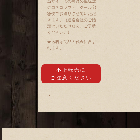
当サイトでの商品の配送は
クロネコヤマト クール宅
急便でお送りさせていただ
きます。（運送会社のご指
定はいただけせん。ご了承
ください。）
★送料は商品の代金に含ま
れます。
不正転売に
ご注意ください