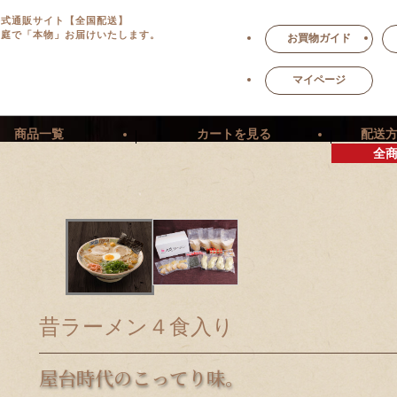
公式通販サイト【全国配送】
家庭で「本物」お届けいたします。
お買物ガイド
マイページ
商品一覧
カートを見る
配送
全
昔ラーメン４食入り
屋台時代のこってり味。